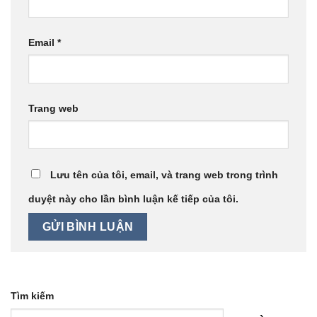
Email
*
Trang web
Lưu tên của tôi, email, và trang web trong trình
duyệt này cho lần bình luận kế tiếp của tôi.
Tìm kiếm