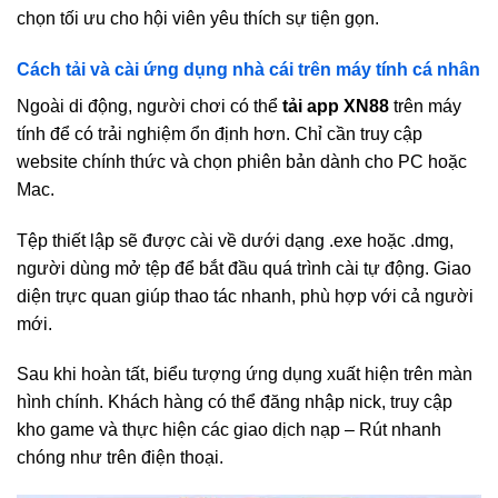
chọn tối ưu cho hội viên yêu thích sự tiện gọn.
Cách tải và cài ứng dụng nhà cái trên máy tính cá nhân
Ngoài di động, người chơi có thể
tải app XN88
trên máy
tính để có trải nghiệm ổn định hơn. Chỉ cần truy cập
website chính thức và chọn phiên bản dành cho PC hoặc
Mac.
Tệp thiết lập sẽ được cài về dưới dạng .exe hoặc .dmg,
người dùng mở tệp để bắt đầu quá trình cài tự động. Giao
diện trực quan giúp thao tác nhanh, phù hợp với cả người
mới.
Sau khi hoàn tất, biểu tượng ứng dụng xuất hiện trên màn
hình chính. Khách hàng có thể đăng nhập nick, truy cập
kho game và thực hiện các giao dịch nạp – Rút nhanh
chóng như trên điện thoại.