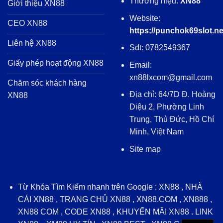
Thương hiệu:
XN88
Giới thiệu XN88
Website:
CEO XN88
https://punchok69slot.ne
Liên hệ XN88
Sđt: 0782549367
Giấy phép hoạt động XN88
Email:
xn88lxcom@gmail.com
Chăm sóc khách hàng
Địa chỉ: 64/7D Đ. Hoàng
XN88
Diệu 2, Phường Linh
Trung, Thủ Đức, Hồ Chí
Minh, Việt Nam
Site map
Từ Khóa Tìm Kiếm nhanh trên Google : XN88 , NHÀ
CÁI XN88 , TRANG CHỦ XN88 , XN88.COM , XN888 ,
XN88 COM , CODE XN88 , KHUYẾN MÃI XN88 . LINK