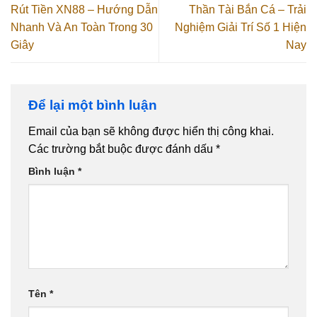
Rút Tiền XN88 – Hướng Dẫn
Thần Tài Bắn Cá – Trải
Nhanh Và An Toàn Trong 30
Nghiệm Giải Trí Số 1 Hiện
Giây
Nay
Để lại một bình luận
Email của bạn sẽ không được hiển thị công khai.
Các trường bắt buộc được đánh dấu
*
Bình luận
*
Tên
*