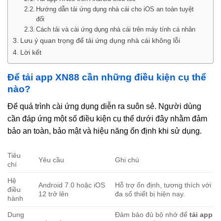
Hướng dẫn tải ứng dụng nhà cái cho iOS an toàn tuyệt
đối
Cách tải và cài ứng dụng nhà cái trên máy tính cá nhân
Lưu ý quan trọng để tải ứng dụng nhà cái không lỗi
Lời kết
Để tải app XN88 cần những điều kiện cụ thể
nào?
Để quá trình cài ứng dụng diễn ra suôn sẻ. Người dùng
cần đáp ứng một số điều kiện cụ thể dưới đây nhằm đảm
bảo an toàn, bảo mật và hiệu năng ổn định khi sử dụng.
Tiêu
Yêu cầu
Ghi chú
chí
Hệ
Android 7.0 hoặc iOS
Hỗ trợ ổn định, tương thích với
điều
12 trở lên
đa số thiết bị hiện nay.
hành
Dung
Đảm bảo đủ bộ nhớ để
tải app