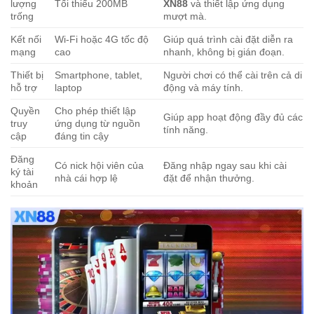
lượng
Tối thiểu 200MB
XN88
và thiết lập ứng dụng
trống
mượt mà.
Kết nối
Wi-Fi hoặc 4G tốc độ
Giúp quá trình cài đặt diễn ra
mạng
cao
nhanh, không bị gián đoạn.
Thiết bị
Smartphone, tablet,
Người chơi có thể cài trên cả di
hỗ trợ
laptop
động và máy tính.
Quyền
Cho phép thiết lập
Giúp app hoạt động đầy đủ các
truy
ứng dụng từ nguồn
tính năng.
cập
đáng tin cậy
Đăng
Có nick hội viên của
Đăng nhập ngay sau khi cài
ký tài
nhà cái hợp lệ
đặt để nhận thưởng.
khoản