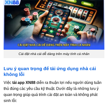
Cài đặt nhà cái dễ dàng trên máy tính cá nhân
Lưu ý quan trọng để tải ứng dụng nhà cái
không lỗi
Việc
tải app XN88
diễn ra thuận lợi nếu người dùng tuân
thủ đúng các yêu cầu kỹ thuật. Dưới đây là những lưu ý
quan trọng giúp quá trình cài đặt an toàn và không phát
sinh lỗi: