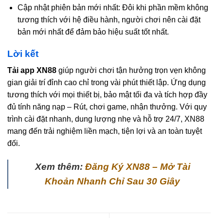
Cập nhật phiên bản mới nhất: Đôi khi phần mềm không
tương thích với hệ điều hành, người chơi nên cài đặt
bản mới nhất để đảm bảo hiệu suất tốt nhất.
Lời kết
Tải app XN88
giúp người chơi tận hưởng trọn vẹn không
gian giải trí đỉnh cao chỉ trong vài phút thiết lập. Ứng dụng
tương thích với mọi thiết bị, bảo mật tối đa và tích hợp đầy
đủ tính năng nạp – Rút, chơi game, nhận thưởng. Với quy
trình cài đặt nhanh, dung lượng nhẹ và hỗ trợ 24/7, XN88
mang đến trải nghiệm liền mạch, tiện lợi và an toàn tuyệt
đối.
Xem thêm:
Đăng Ký XN88 – Mở Tài
Khoản Nhanh Chỉ Sau 30 Giây