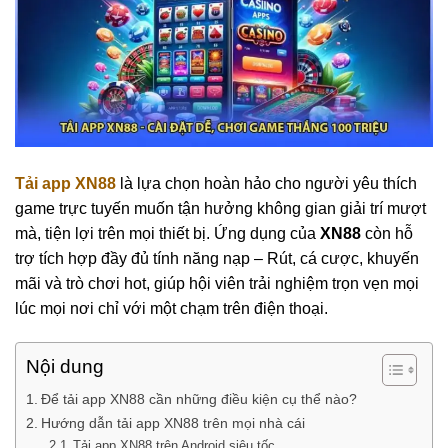
Tải app XN88
là lựa chọn hoàn hảo cho người yêu thích
game trực tuyến muốn tận hưởng không gian giải trí mượt
mà, tiện lợi trên mọi thiết bị. Ứng dụng của
XN88
còn hỗ
trợ tích hợp đầy đủ tính năng nạp – Rút, cá cược, khuyến
mãi và trò chơi hot, giúp hội viên trải nghiệm trọn vẹn mọi
lúc mọi nơi chỉ với một chạm trên điện thoại.
Nội dung
Để tải app XN88 cần những điều kiện cụ thể nào?
Hướng dẫn tải app XN88 trên mọi nhà cái
Tải app XN88 trên Android siêu tốc