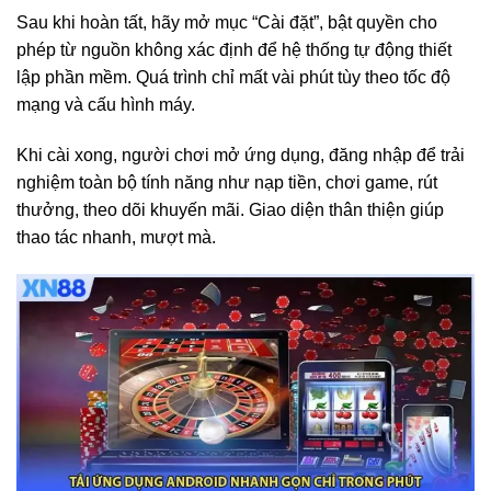
Sau khi hoàn tất, hãy mở mục “Cài đặt”, bật quyền cho
phép từ nguồn không xác định để hệ thống tự động thiết
lập phần mềm. Quá trình chỉ mất vài phút tùy theo tốc độ
mạng và cấu hình máy.
Khi cài xong, người chơi mở ứng dụng, đăng nhập để trải
nghiệm toàn bộ tính năng như nạp tiền, chơi game, rút
thưởng, theo dõi khuyến mãi. Giao diện thân thiện giúp
thao tác nhanh, mượt mà.