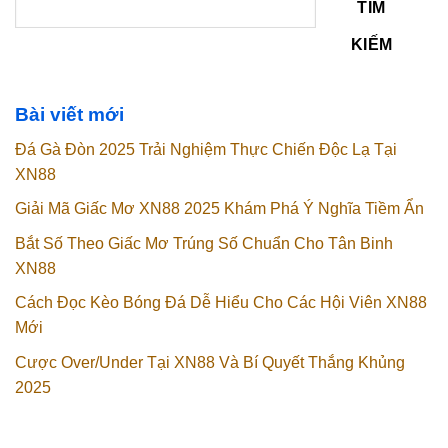
TÌM
KIẾM
Bài viết mới
Đá Gà Đòn 2025 Trải Nghiệm Thực Chiến Độc Lạ Tại
XN88
Giải Mã Giấc Mơ XN88 2025 Khám Phá Ý Nghĩa Tiềm Ẩn
Bắt Số Theo Giấc Mơ Trúng Số Chuẩn Cho Tân Binh
XN88
Cách Đọc Kèo Bóng Đá Dễ Hiểu Cho Các Hội Viên XN88
Mới
Cược Over/Under Tại XN88 Và Bí Quyết Thắng Khủng
2025