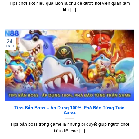
Tips chơi slot hiệu quả luôn là chủ đề được hội viên quan tâm
khi [...]
24
Th10
Tips Bắn Boss – Áp Dụng 100%, Phá Đảo Từng Trận
Game
Tips bắn boss trong game là những bí quyết giúp người chơi
tiêu diệt các [...]