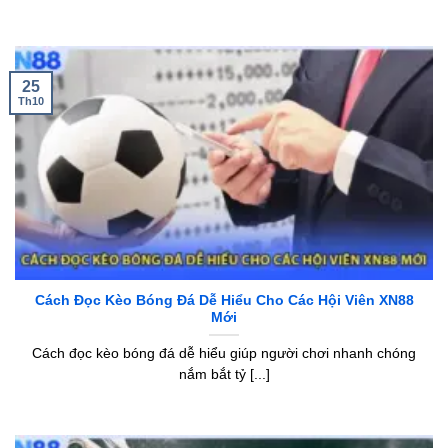
25
Th10
Cách Đọc Kèo Bóng Đá Dễ Hiểu Cho Các Hội Viên XN88
Mới
Cách đọc kèo bóng đá dễ hiểu giúp người chơi nhanh chóng
nắm bắt tỷ [...]