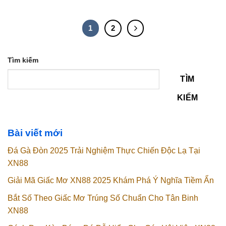
1
2
Tìm kiếm
TÌM
KIẾM
Bài viết mới
Đá Gà Đòn 2025 Trải Nghiệm Thực Chiến Độc Lạ Tại
XN88
Giải Mã Giấc Mơ XN88 2025 Khám Phá Ý Nghĩa Tiềm Ẩn
Bắt Số Theo Giấc Mơ Trúng Số Chuẩn Cho Tân Binh
XN88