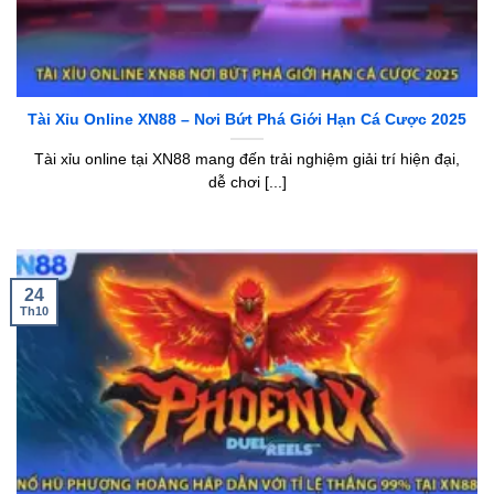
Tài Xỉu Online XN88 – Nơi Bứt Phá Giới Hạn Cá Cược 2025
Tài xỉu online tại XN88 mang đến trải nghiệm giải trí hiện đại,
dễ chơi [...]
24
Th10